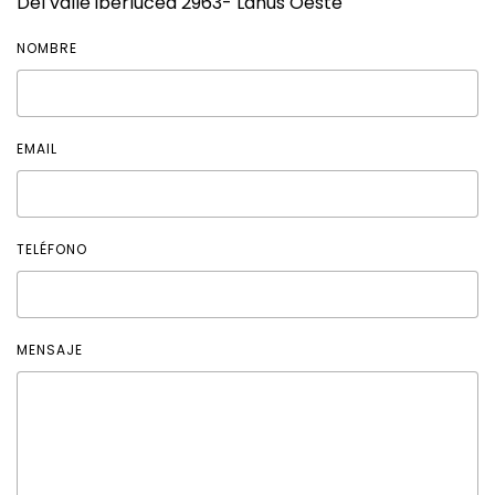
Del valle iberlucea 2963- Lanus Oeste
NOMBRE
EMAIL
TELÉFONO
MENSAJE