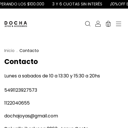
PERANDO LOS $100.000
3 Y 6 CUOTAS SIN INTERÉS
¡10%OFF E
0
Inicio
.
Contacto
Contacto
Lunes a sabados de 10 a 13:30 y 15:30 a 20hs
5491123927573
1122040655
dochajoyas@gmail.com